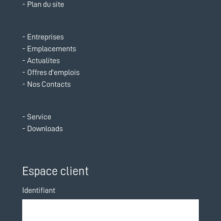
Plan du site
Entreprises
Aller
Emplacements
au
Actualites
contenu
Offres d'emplois
Nos Contacts
Service
Aller
Downloads
au
contenu
Espace client
Identifiant